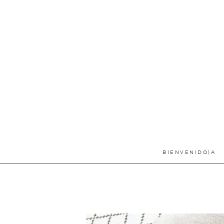
The Letter
Lab
BIENVENIDO|A